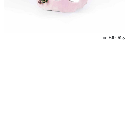
مرآة حائط 08
للتواصل
Starco, Bloc B, 11th floor
Beirut, Lebanon
info@house-of-today.com
© House of Today, All rights reserved.