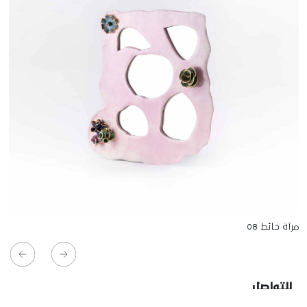
مرآة حائط 08
للتواصل
Starco, Bloc B, 11th floor