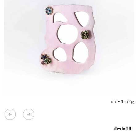
مرآة حائط 08
للتواصل
Starco, Bloc B, 11th floor