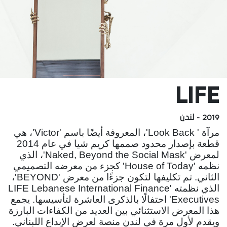
LIFE
2019 - لندن
مرآة ' Look Back'، المعروفة أيضًا باسم 'Victor'، هي
قطعة بإصدار محدود صممها كريم شيا في عام 2014
لمعرض 'Naked, Beyond the Social Mask'، الذي
نظمه 'House of Today' كجزء من معرضه التصميمي
الثاني. تم تكليفها لتكون جزءًا من معرض 'BEYOND'،
الذي نظمته 'LIFE Lebanese International Finance
Executives' احتفالًا بالذكرى العاشرة لتأسيسها. يجمع
هذا المعرض الاستثنائي بين العديد من الكفاءات البارزة
ويقدم لأول مرة في لندن منصة لعرض الإبداع اللبناني.