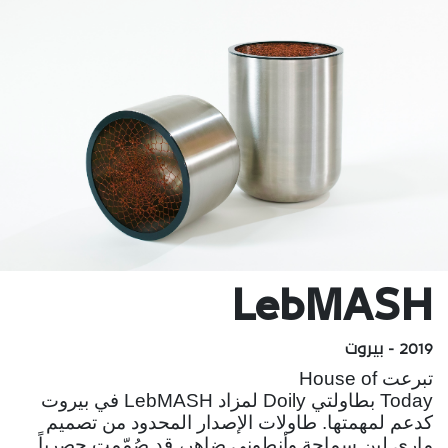
LebMASH
2019 - بيروت
تبرعت House of
Today بطاولتي Doily لمزاد LebMASH في بيروت
كدعم لمهمتها. طاولات الإصدار المحدود من تصميم
ماري لين سماحة وأنطوني ضاهر، قد صُمّمت حصرياً