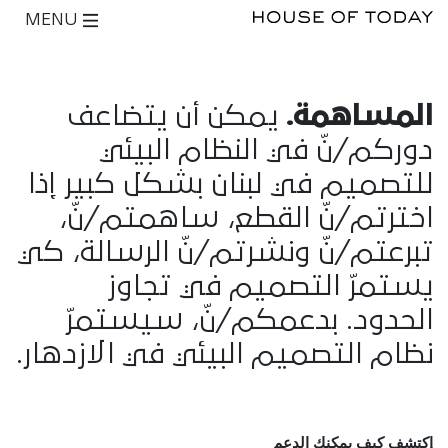
MENU
المساهمة.
يمكن أن يتضاعف
دوركم/نّ في النظام البيئي
للتصميم في لبنان بشكل كبير إذا
اخترتم/نّ القطع، ساهمتم/نّ،
تبرعتم/نّ ونشرتم/نّ الرسالة، كي
يستمرّ التصميم في تجاوز
الحدود. بدعمكم/نّ، سيستمرّ
نظام التصميم البيئي في الازدهار.
إكتشف كيف يمكنك الدعم