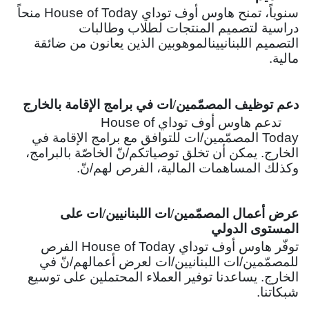
سنوياً، تمنح هاوس أوف توداي House of Today منحاً
دراسية لتصميم المنتجات لطلاب وطالبات
التصميم اللبنانيينالموهوبين الذين يعانون من ضائقة
مالية.
دعم توظيف المصمّمين/ات في برامج الإقامة بالخارج
تدعم هاوس أوف توداي House of
Today المصمّمين/ات للتوافق مع برامج الإقامة في
الخارج. يمكن أن تخلق توصياتكم/نّ الخاصّة بالبرامج،
وكذلك المساهمات المالية، الفرص لهم/نّ.
عرض أعمال المصمّمين/ات اللبنانيين/ات على
المستوى الدولي
توفّر هاوس أوف توداي House of Today الفرص
للمصمّمين/ات اللبنانيين/ات لعرض أعمالهم/نّ في
الخارج. يساعدنا توفير العملاء المحتملين على توسيع
شبكاتنا.