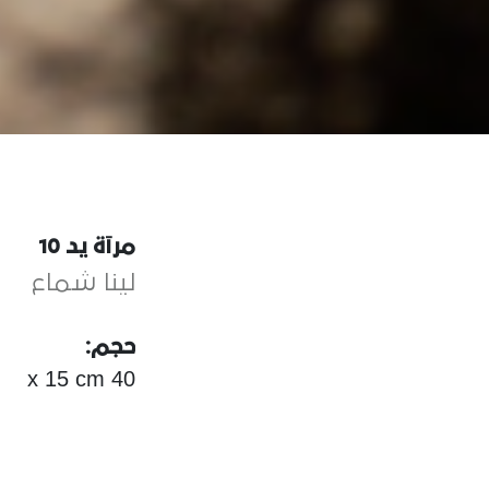
مرآة يد 10
لينا شماع
حجم:
40 x 15 cm
مواد:
rcelain, Mirror