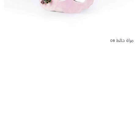
مرآة حائط 08
للتواصل
Starco, Bloc B, 11th floor
Beirut, Lebanon
info@house-of-today.com
© House of Today, All rights reserved.