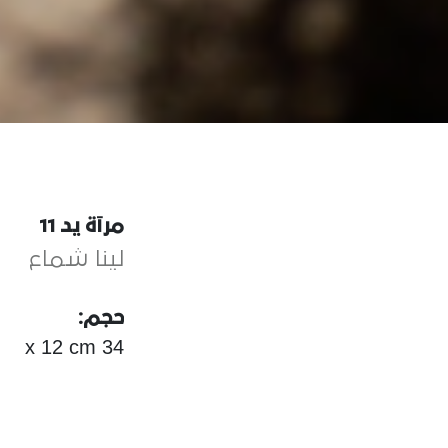
مرآة يد 11
لينا شماع
حجم:
34 x 12 cm
مواد:
rcelain, Mirror