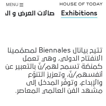
MENU
Exhibitions
صالات العرض و المت
تتيح بيانال Biennales لمصمّمينا
الانفتاح الدولي، وهي تعمل
كمنصّة تسمح لهم/نّ بالتعبير عن
أنفسهم/نّ، وتعزيز التنوّع
والإبداع، وتوفّر المدخل إلى
مشهد الفن العالمي المعاصر.