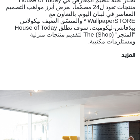
تختار لجنة تنظيم المعارض في House of Today
منتجات تعود ل24 مصمّماً، لعرض أبرز مواهب التصميم
المعاصر في لبنان اليوم. بالتعاون مع
WallpaperSTORE * والمنسّق الضيف نيكولاس
بيلافانس-ليكومبت، سوف تطلق House of Today
"المتجر" (The (Shop لتقديم منتجات منزلية
ومستلزمات مكتبية.
المزيد