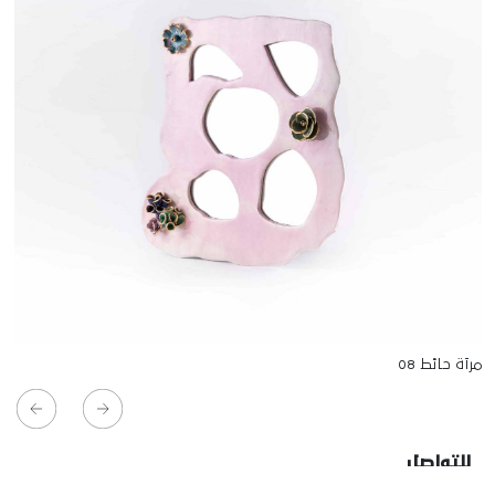
مرآة حائط 08
للتواصل
Starco, Bloc B, 11th floor