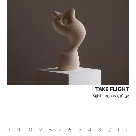
TAKE FLIGHT
من قبل Sybil Layous
›
11
10
9
8
7
6
5
4
3
2
1
‹