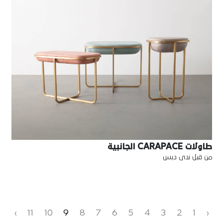
طاولات CARAPACE الجانبية
من قبل ندى دبس
›
11
10
9
8
7
6
5
4
3
2
1
‹