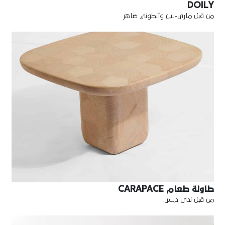
DOILY
من قبل ماري-لين وأنطوني ضاهر
طاولة طعام CARAPACE
من قبل ندى دبس