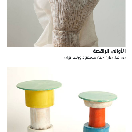
الأواني الراقصة
من قبل ماري-لين مسعود ورشا نوام