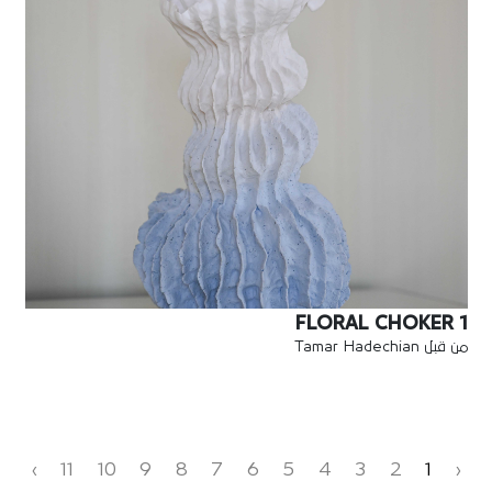
FLORAL CHOKER 1
من قبل Tamar Hadechian
›
11
10
9
8
7
6
5
4
3
2
1
‹