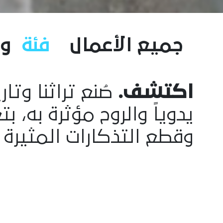
جميع الأعمال
فئة
و
اكتشف.
صُنع تراثنا وتا
يدوياً والروح مؤثرة به، 
وقطع التذكارات المثيرة 