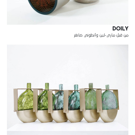
DOILY
من قبل ماري-لين وأنطوني ضاهر