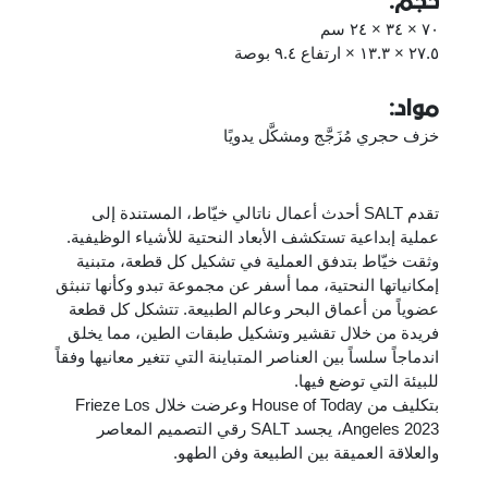
حجم:
٧٠ × ٣٤ × ٢٤ سم
٢٧.٥ × ١٣.٣ × ارتفاع ٩.٤ بوصة
مواد:
خزف حجري مُزَجَّج ومشكَّل يدويًا
تقدم SALT أحدث أعمال ناتالي خيّاط، المستندة إلى
عملية إبداعية تستكشف الأبعاد النحتية للأشياء الوظيفية.
وثقت خيّاط بتدفق العملية في تشكيل كل قطعة، متبنية
إمكانياتها النحتية، مما أسفر عن مجموعة تبدو وكأنها تنبثق
عضوياً من أعماق البحر وعالم الطبيعة. تتشكل كل قطعة
فريدة من خلال تقشير وتشكيل طبقات الطين، مما يخلق
اندماجاً سلساً بين العناصر المتباينة التي تتغير معانيها وفقاً
للبيئة التي توضع فيها.
بتكليف من House of Today وعرضت خلال Frieze Los
Angeles 2023، يجسد SALT رقي التصميم المعاصر
والعلاقة العميقة بين الطبيعة وفن الطهو.