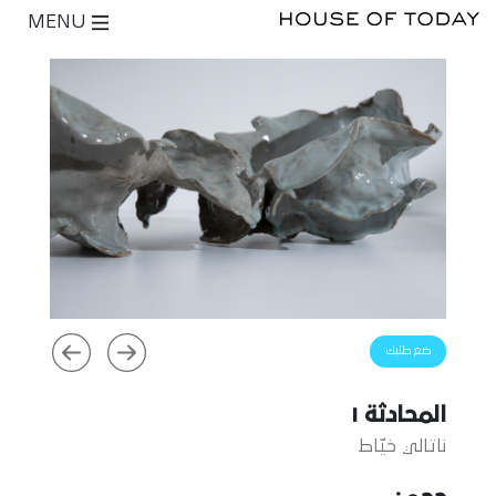
MENU
ضع طلبك
المحادثة ١
ناتالي خيّاط