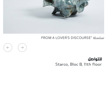
سلسلة "FROM A LOVER'S DISCOURSE
للتواصل
Starco, Bloc B, 11th floor
Beirut, Lebanon
info@house-of-today.com
© House of Today, All rights reserved.