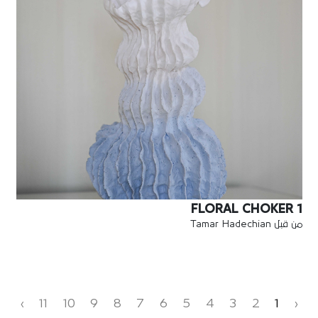
FLORAL CHOKER 1
من قبل Tamar Hadechian
›
11
10
9
8
7
6
5
4
3
2
1
‹