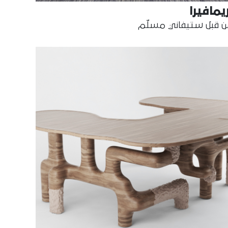
يمافيرا
 قبل ستيفاني مسلّم