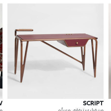
V
SCRIPT
من قبل ستيفاني مسلّم
من ق