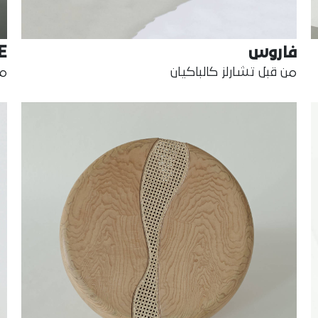
فاروس
E
من قبل تشارلز كالباكيان
من ق