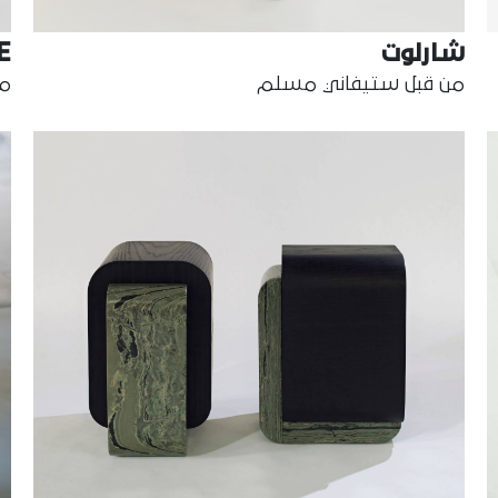
شارلوت
E
من قبل ستيفاني مسلم
من ق