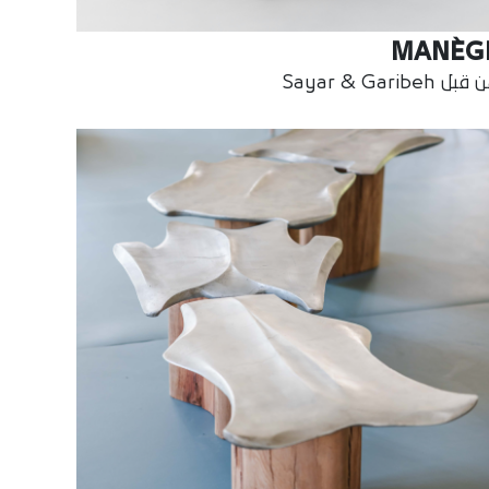
MANÈG
بل Sayar & Garibeh