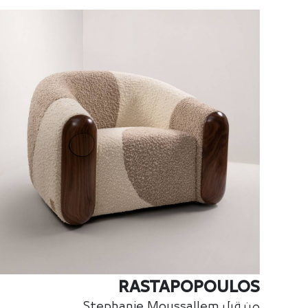
RASTAPOPOULOS
من قبل Stephanie Moussallem