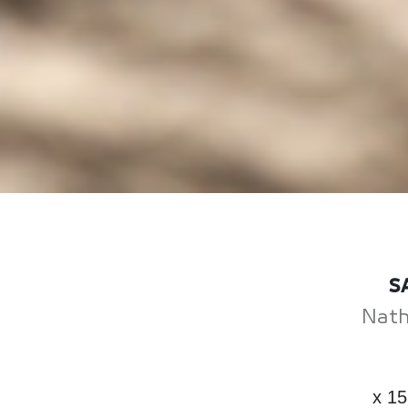
S
Nath