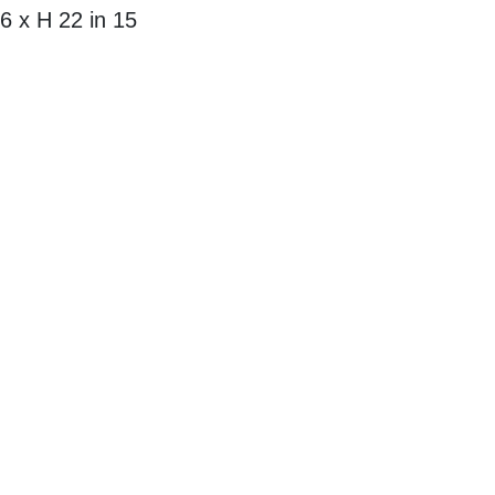
15 x 6 x H 22 in
مواد:
zed Stoneware
تقدم 
إلى عملية إبداع
للأشياء الوظيفي
تشكيل كل قطعة، 
أسفر عن مجموعة
أعماق البحر وع
فريدة من خلال
مما يخلق اندماجا
التي تتغير معاني