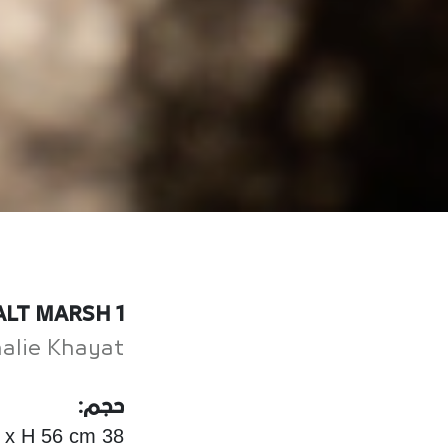
ALT MARSH 1
alie Khayat
حجم:
38 x 15 x H 56 cm