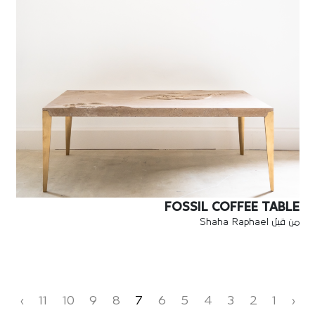
FOSSIL COFFEE TABLE
من قبل Shaha Raphael
›
11
10
9
8
7
6
5
4
3
2
1
‹