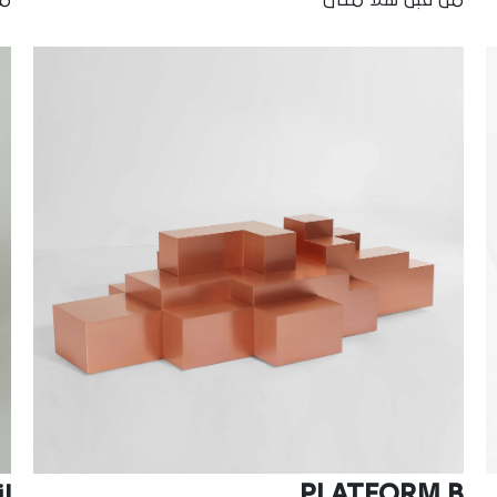
PLATFORM B
ان