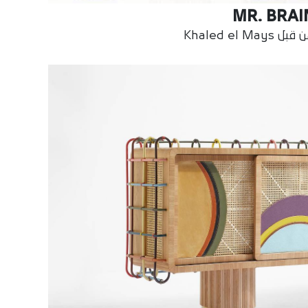
MR. BRAI
بل Khaled el Mays