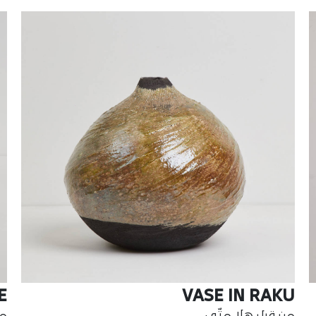
E
VASE IN RAKU
من قبل هلا متّى
من