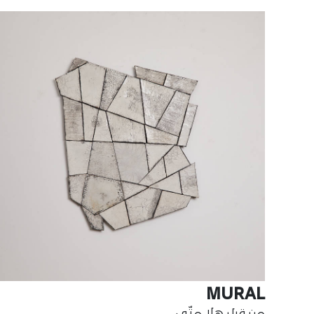
MURAL
من قبل هلا متّى