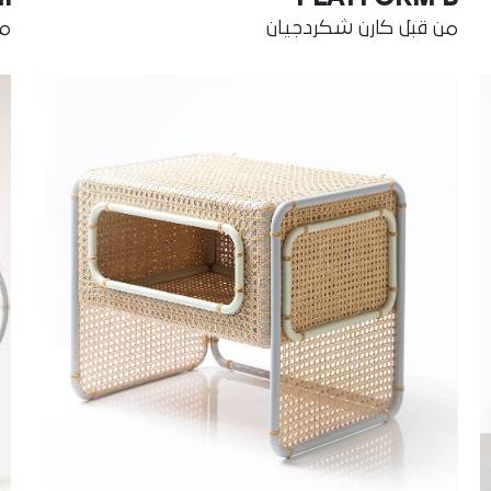
من قبل كارن شكردجيان
من