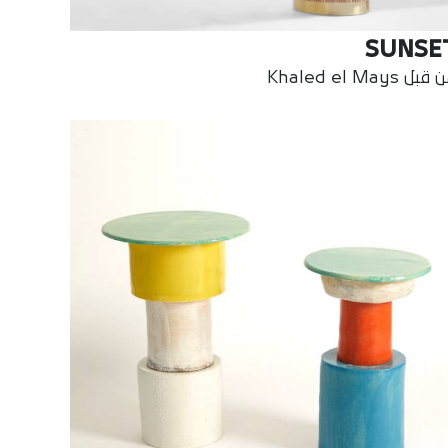
SUNSE
بل Khaled el Mays