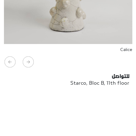
Calice
للتواصل
Starco, Bloc B, 11th floor
Beirut, Lebanon
info@house-of-today.com
© House of Today, All rights reserved.