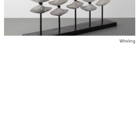
Whirling
للتواصل
Starco, Bloc B, 11th floor
Beirut, Lebanon
info@house-of-today.com
© House of Today, All rights reserved.