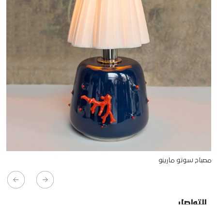
مصباح سوتو مارينو
للتواصل
Starco, Bloc B, 11th floor