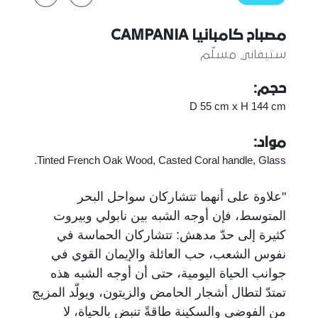
مصباح كامبانيا CAMPANIA
ستيفاني مسلّم
حجم:
D 55 cm x H 144 cm
مواد:
Tinted French Oak Wood, Casted Coral handle, Glass.
"علاوة على أنهما تتشاركان سواحل البحر
المتوسط، فإن أوجه الشبه بين نابولي وبيروت
كثيرة إلى حدّ مدهش: تتشاركان الحماسة في
نفوس الشعب، حب العائلة والإيمان القوي في
جوانب الحياة اليومية، حتى أن أوجه الشبه هذه
تمتدّ لتطال أشجار الحامض والزيتون، ويولّد المزيج
من الفوضى والسكينة طاقةً تنبض بالحياة، لا