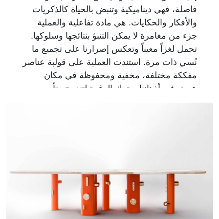
فاصلة، فهي ديناميكية وتنبض بالحياة كالذكريات
والأفكار والحكايات. هي مادة تفاعلية والعملية
جزء من مغامرة لا يمكن التنبؤ بنتائجها وسلوكها.
تحمل لغزاً معيناً وتعكس إصرارنا على تجميع ما
نُسي ذات مرة. استندت العملية على قولبة عناصر
مفككة مختلفة، مخفية ومحفوظة في مكان
عميق في أذهاننا، وترك الرغوة لتندمج وتأسر
وتعيد بناء كل هذه العناصر في كيان واحد، دوماً مع
إبراز نعومتها وتأثيرها الدقيق. ومن خلال تكديس
الطبقات والعناصر المتباينة بشكل مباشر، بما في
ذلك درجها غير الشفّاف، تضع طاولة السرير
الجانبية المواد بجانب بعضها البعض، وتخلق شيئاً
يتطلب التفاعل على الصعيدين الجسدي والفكري.