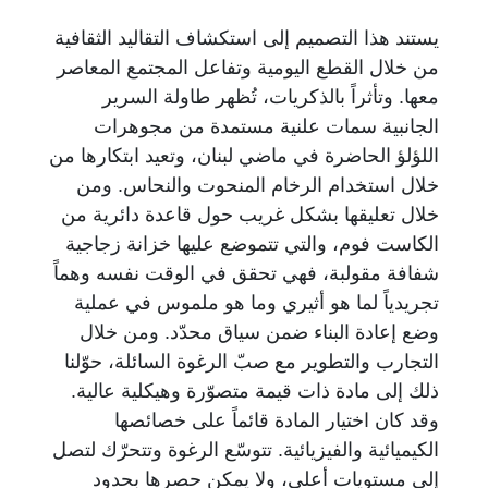
يستند هذا التصميم إلى استكشاف التقاليد الثقافية
من خلال القطع اليومية وتفاعل المجتمع المعاصر
معها. وتأثراً بالذكريات، تُظهر طاولة السرير
الجانبية سمات علنية مستمدة من مجوهرات
اللؤلؤ الحاضرة في ماضي لبنان، وتعيد ابتكارها من
خلال استخدام الرخام المنحوت والنحاس. ومن
خلال تعليقها بشكل غريب حول قاعدة دائرية من
الكاست فوم، والتي تتموضع عليها خزانة زجاجية
شفافة مقولبة، فهي تحقق في الوقت نفسه وهماً
تجريدياً لما هو أثيري وما هو ملموس في عملية
وضع إعادة البناء ضمن سياق محدّد. ومن خلال
التجارب والتطوير مع صبّ الرغوة السائلة، حوّلنا
ذلك إلى مادة ذات قيمة متصوّرة وهيكلية عالية.
وقد كان اختيار المادة قائماً على خصائصها
الكيميائية والفيزيائية. تتوسّع الرغوة وتتحرّك لتصل
إلى مستويات أعلى، ولا يمكن حصرها بحدود