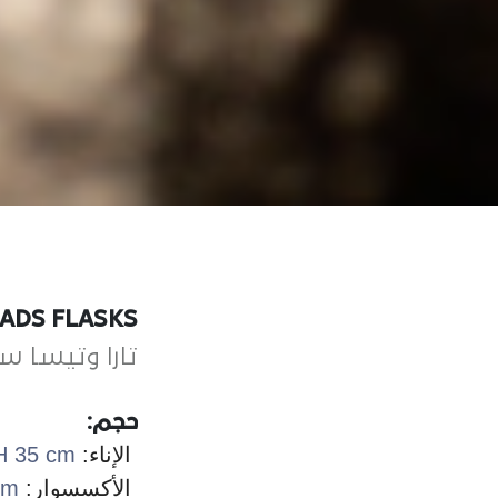
ADS FLASKS
تارا وتيسا س
حجم:
الإناء:
H 35 cm
الأكسسوار:
cm