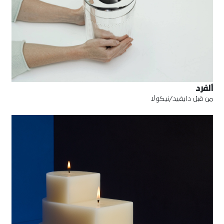
ألفرد
من قبل دايفيد/نيكولا