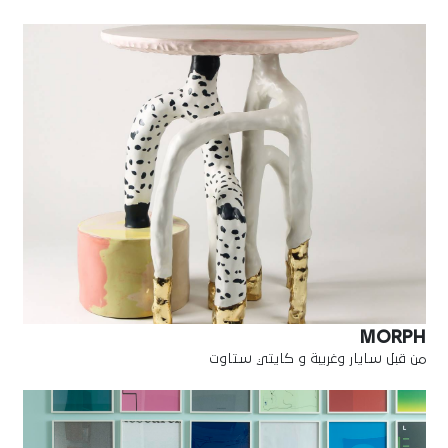
MORPH
من قبل سايار وغريبة و كايتي ستاوت