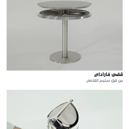
قفص فاراداي
من قبل سليم القاضي