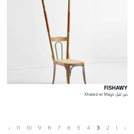
FISHAWY
من قبل Khaled el Mays
›
11
10
9
8
7
6
5
4
3
2
1
‹