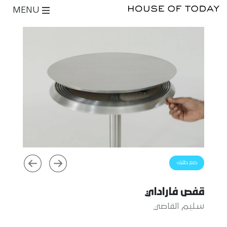
MENU
ضع طلبك
قفص فاراداي
سليم القاضي