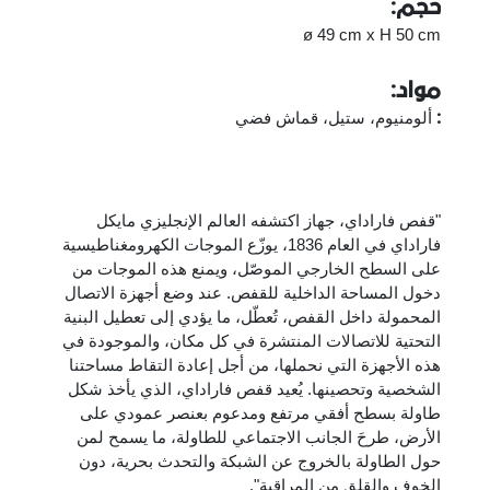
حجم:
ø 49 cm x H 50 cm
مواد:
ألومنيوم، ستيل، قماش فضي
:
"قفص فاراداي، جهاز اكتشفه العالم الإنجليزي مايكل
فاراداي في العام 1836، يوزّع الموجات الكهرومغناطيسية
على السطح الخارجي الموصّل، ويمنع هذه الموجات من
دخول المساحة الداخلية للقفص. عند وضع أجهزة الاتصال
المحمولة داخل القفص، تُعطّل، ما يؤدي إلى تعطيل البنية
التحتية للاتصالات المنتشرة في كل مكان، والموجودة في
هذه الأجهزة التي نحملها، من أجل إعادة التقاط مساحتنا
الشخصية وتحصينها. يُعيد قفص فاراداي، الذي يأخذ شكل
طاولة بسطح أفقي مرتفع ومدعوم بعنصر عمودي على
الأرض، طرحَ الجانب الاجتماعي للطاولة، ما يسمح لمن
حول الطاولة بالخروج عن الشبكة والتحدث بحرية، دون
الخوف والقلق من المراقبة".