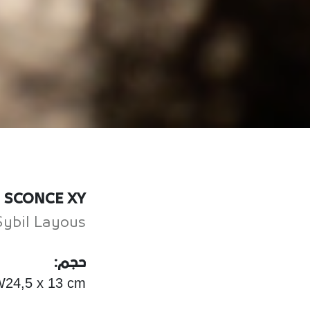
SCONCE XY
Sybil Layous
حجم:
W24,5 x 13 cm