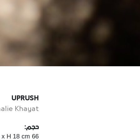
UPRUSH
alie Khayat
حجم:
66 x 57 x H 18 cm