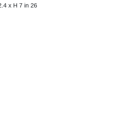
26 x 22.4 x H 7 in
مواد:
zed Stoneware
تقدم 
إلى عملية إبداع
للأشياء الوظيفي
تشكيل كل قطعة، 
أسفر عن مجموعة
أعماق البحر وع
فريدة من خلال
مما يخلق اندماجا
التي تتغير معاني