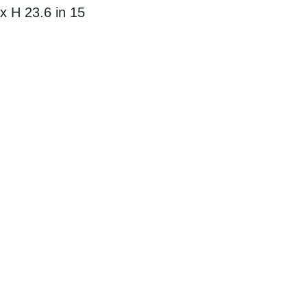
15 x 6.6 x H 23.6 in
مواد:
zed Stoneware
تقدم 
إلى عملية إبداع
للأشياء الوظيفي
تشكيل كل قطعة، 
أسفر عن مجموعة
أعماق البحر وع
فريدة من خلال
مما يخلق اندماجا
التي تتغير معاني