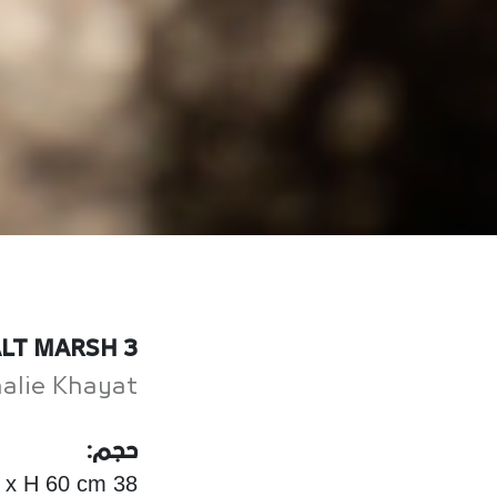
LT MARSH 3
alie Khayat
حجم:
38 x 17 x H 60 cm