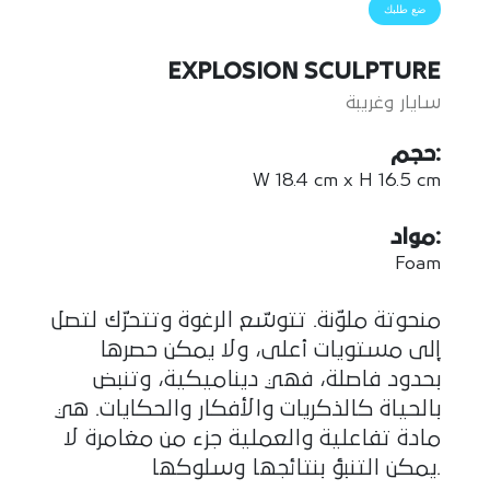
ضع طلبك
EXPLOSION SCULPTURE
سايار وغريبة
حجم:
W 18.4 cm x H 16.5 cm
مواد:
Foam
منحوتة ملوّنة. تتوسّع الرغوة وتتحرّك لتصل
إلى مستويات أعلى، ولا يمكن حصرها
بحدود فاصلة، فهي ديناميكية، وتنبض
بالحياة كالذكريات والأفكار والحكايات. هي
مادة تفاعلية والعملية جزء من مغامرة لا
يمكن التنبؤ بنتائجها وسلوكها.