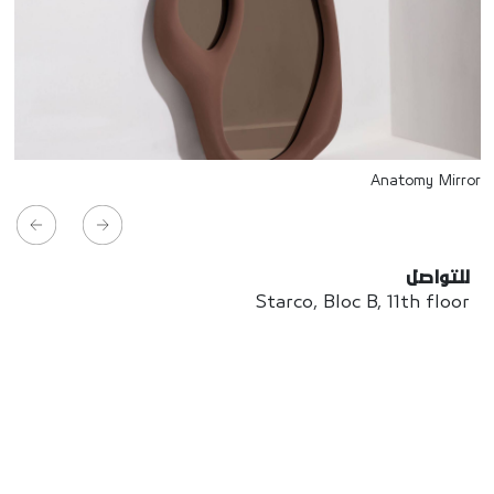
Anatomy Mirror
للتواصل
Starco, Bloc B, 11th floor
Beirut, Lebanon
info@house-of-today.com
© House of Today, All rights reserved.