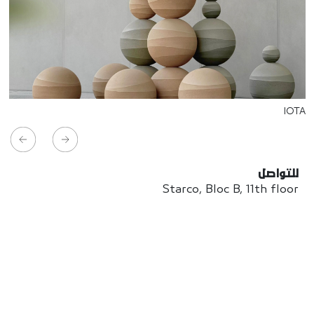
IOTA
للتواصل
Starco, Bloc B, 11th floor
Beirut, Lebanon
info@house-of-today.com
© House of Today, All rights reserved.