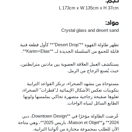
حجم:
L 173cm x W 135cm x H 37cm
مواد:
Crystal glass and desert sand
تظهر طاولة القهوة **"Desert Drop"** كأول قطعة فنية
قابلة للجمع من السلسلة الجديدة لــ **Karim+Elias**.
يستكشف العمل العلاقة العضوية بين مادتين مترابطتين،
حيث يُصنع الزجاج من الرمل.
مستوحاة من مشهد الصحراء، ترتكز القواعد الترابية
بتكوينات تعكس الأشكال الإيمائية لـ"قطرات" الصحراء،
تعلوها صفيحة زجاجية منصهرة تحاكي بملمسها ولونها
الطابع السائل لمياه الواحات.
عُرضت الطاولة مؤخرًا في **Downtown Design، دبي
2024** و**Maison et Objet، باريس 2025**، وهي متاحة
الآن للطلب بمجموعة مختارة من ألواننا الترابية.