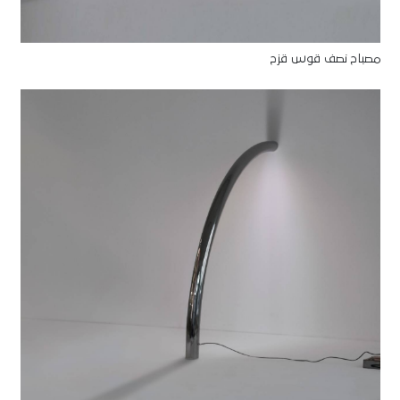
مصباح نصف قوس قزح