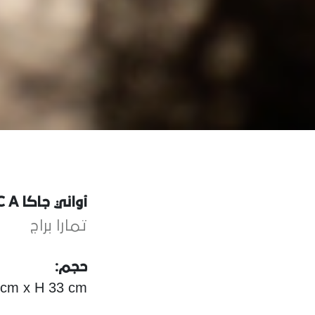
أواني جاكا J A C A
تمارا براج
حجم:
cm x H 33 cm