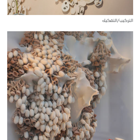
التركيب/التفكيك