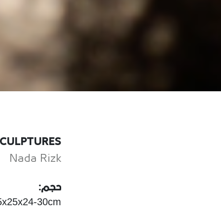
SCULPTURES
Nada Rizk
حجم:
25x25x24-30cm