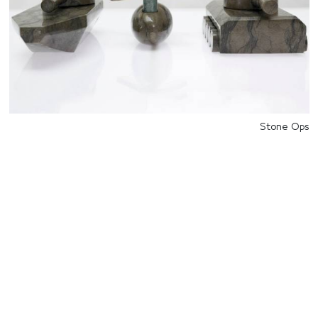
Stone Ops
للتواصل
Starco, Bloc B, 11th floor
Beirut, Lebanon
info@house-of-today.com
© House of Today, All rights reserved.