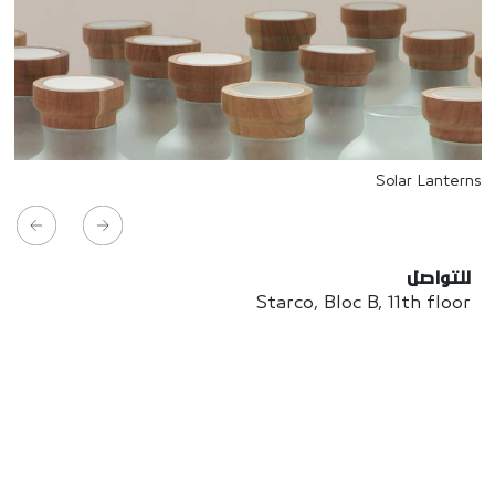
Solar Lanterns
للتواصل
Starco, Bloc B, 11th floor
Beirut, Lebanon
info@house-of-today.com
© House of Today, All rights reserved.