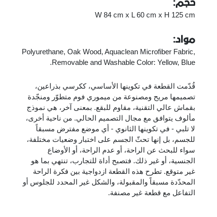
حجم:
W 84 cm x L 60 cm x H 125 cm
مواد:
Polyurethane, Oak Wood, Aquaclean Microfiber Fabric,
Removable and Washable Color: Yellow, Blue.
قُدّمت القطعة في تكوينها الأساسي، ككرسي بذراعين،
تصميمها مريح ومصنوعة من ميموري فوم متطوّر ومنجّدة
بقماش عالي التقنية، مقاوم للبقع. بمعنى آخر، هي نموذج
مألوف يتوافق مع مجال التصميم الحالي. من ناحية أخرى،
لا تلبي - في تكوينها الثانوي - أي موضع مفترض مسبقاً
للجسم، بل إنها تحثّ الجسم على اختبار وضعيات مختلفة،
سواء للبحث عن الراحة، أو عدم الراحة، أو الأوضاع
الجنسية، أو غير ذلك. فتصبح أداة للتجارب، تنتهي بما هو
غير متوقع. تطرح هذه القطعة ازدواجية بين فكرة الراحة
المحدّدة مسبقاً والمقبولة، والشكل غير المحدد للجلوس أو
التفاعل مع قطعة غير مصنفة.