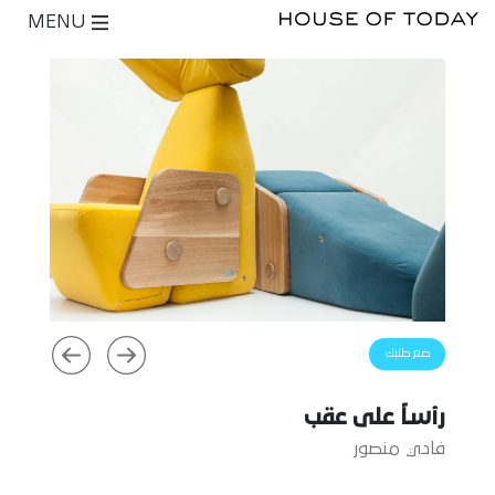
MENU
ضع طلبك
رأساً على عقب
فادي منصور