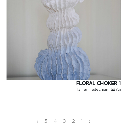
FLORAL CHOKER 1
من قبل Tamar Hadechian
›
5
4
3
2
1
‹